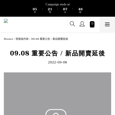
1
6
3
2
1
8
5
7
Campaign ends at
0
5
2
1
0
7
4
6
:
:
:
日
時
分
秒
4
1
0
6
3
5
3
0
5
2
4
2
4
1
3
1
3
0
2
0
2
1
1
0
Home
/
部落格列表
/
09.08 重要公告 / 新品開賣延後
0
09.08 重要公告 / 新品開賣延後
2022-09-08