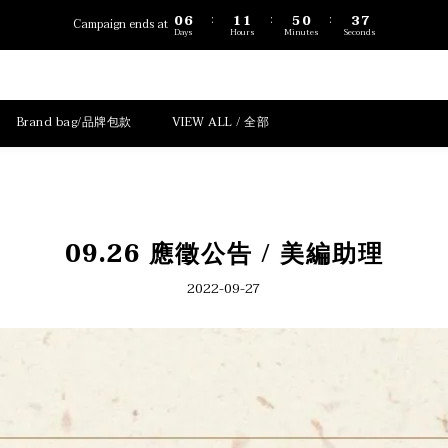
1
7
2
2
6
1
4
7
0
6
1
1
5
0
3
6
:
:
:
Campaign ends at
Days
Hours
Minutes
Seconds
5
0
0
4
2
5
4
3
1
4
3
2
0
3
2
1
2
1
0
1
Brand bag/品牌包款
VIEW ALL / 全部
0
0
09.26 應徵公告 / 美編助理
2022-09-27