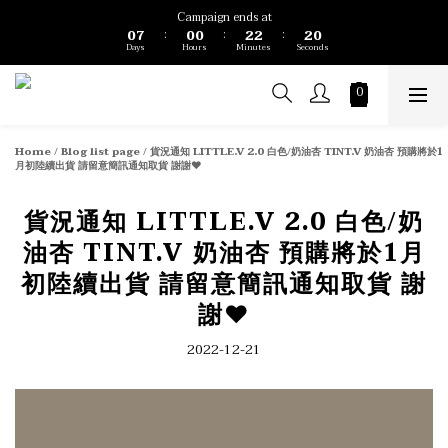
1
8
1
1
3
3
3
1
Campaign ends at
0
7
0
0
2
2
2
0
:
:
:
Days
Hours
Minutes
Seconds
6
1
1
1
5
0
0
0
4
3
2
1
Home
/
Blog list page
/
貨況通知 LITTLE.V 2.0 白色/奶油杏 TINT.V 奶油杏 預購將於1
0
月初陸續出貨 請留意簡訊通知取貨 謝謝❤️
貨況通知 LITTLE.V 2.0 白色/奶
油杏 TINT.V 奶油杏 預購將於1月
初陸續出貨 請留意簡訊通知取貨 謝
謝❤️
2022-12-21