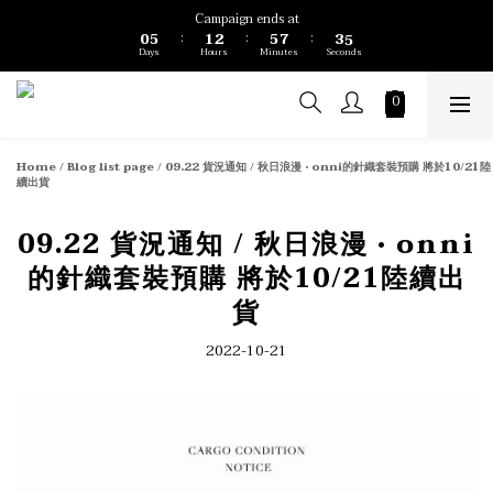
1
6
2
3
6
8
4
6
Campaign ends at
0
5
1
2
5
7
3
5
:
:
:
Days
Hours
Minutes
Seconds
4
0
1
4
6
2
4
3
0
3
5
1
3
2
2
4
0
2
1
1
3
1
0
0
2
0
1
Home
/
Blog list page
/
09.22 貨況通知 / 秋日浪漫 • onni的針織套裝預購 將於10/21陸
0
續出貨
09.22 貨況通知 / 秋日浪漫 • onni
的針織套裝預購 將於10/21陸續出
貨
2022-10-21