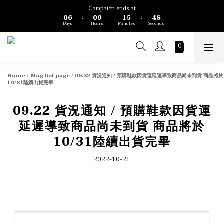
1
7
1
2
6
5
9
Campaign ends at
0
6
0
9
1
5
4
8
:
:
:
Days
Hours
Minutes
Seconds
5
8
0
4
3
7
4
7
3
2
6
3
6
2
1
5
2
5
1
0
4
1
4
0
3
0
3
2
Home
/
Blog list page
/
09.22 貨況通知 / 預購鞋款因貨運延遲導致商品尚未到貨 商品將於
2
1
10/31陸續出貨完畢
1
0
0
09.22 貨況通知 / 預購鞋款因貨運
延遲導致商品尚未到貨 商品將於
10/31陸續出貨完畢
2022-10-21