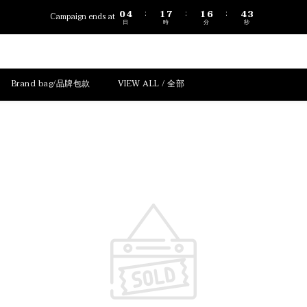
1
5
2
8
2
7
5
4
0
4
1
7
1
6
4
3
:
:
:
Campaign ends at
日
時
分
秒
3
0
6
0
5
3
2
2
5
4
2
1
1
4
3
1
0
0
3
2
0
2
1
Brand bag/品牌包款
VIEW ALL / 全部
1
0
0