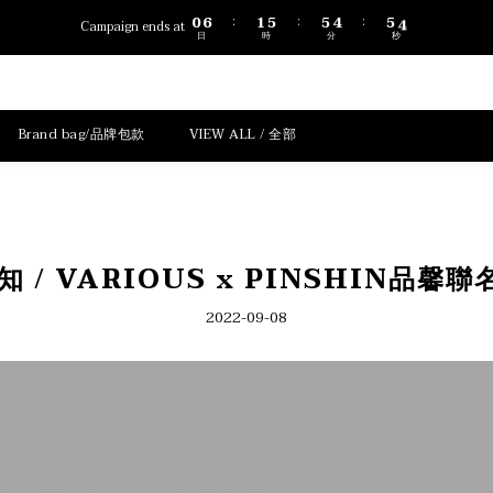
1
7
2
6
6
5
6
5
0
6
1
5
5
4
5
4
:
:
:
Campaign ends at
日
時
分
秒
5
0
4
4
3
4
3
4
3
3
2
3
2
3
2
2
1
2
1
2
1
1
0
1
0
1
0
0
0
Brand bag/品牌包款
VIEW ALL / 全部
0
通知 / VARIOUS x PINSHIN品
2022-09-08