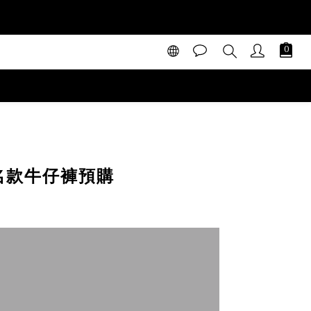
馨聯名款牛仔褲預購