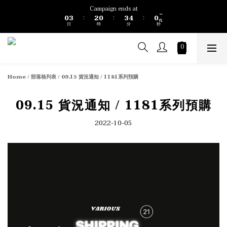
1
4
3
1
4
5
1
6
Campaign ends at
0
3
2
0
3
4
0
5
:
:
:
日
時
分
秒
2
1
2
3
4
1
0
1
2
3
0
0
1
2
0
1
0
Home
/
部落格列表
/
09.15 貨況通知 / 1181系列預購
09.15 貨況通知 / 1181系列預購
2022-10-05