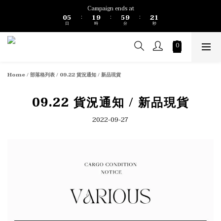
1
6
2
6
3
2
Campaign ends at
0
5
1
9
5
9
2
1
:
:
:
日
時
分
秒
4
0
8
4
8
1
0
3
7
3
7
0
2
6
2
6
1
5
1
5
0
4
0
4
3
3
Home
/
部落格列表
/
09.22 貨況通知 / 新品現貨
2
2
1
1
0
0
09.22 貨況通知 / 新品現貨
2022-09-27