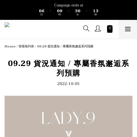
4
1
7
1
4
1
2
3
Campaign ends at
0
6
0
9
3
0
1
:
:
:
2
日
時
分
秒
5
8
2
0
1
4
7
1
0
3
6
0
2
5
1
4
0
3
Home
/
部落格列表
/
09.29 貨況通知 / 專屬香氛邂逅系列預購
2
1
0
09.29 貨況通知 / 專屬香氛邂逅系
列預購
2022-10-05