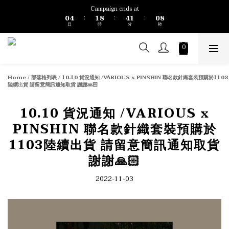
1
5
2
9
5
2
1
9
Campaign ends at
0
4
1
8
4
1
0
8
:
:
:
日
時
分
秒
3
0
7
3
0
7
2
6
2
6
1
5
1
5
0
4
0
4
3
3
2
2
Home
/
部落格列表
/
10.10 貨況通知 /VARIOUS x PINSHIN 聯名款針織套裝預購於1103
1
1
陸續出貨 請留意簡訊通知取貨 謝謝🙏🏻
0
0
10.10 貨況通知 /VARIOUS x
PINSHIN 聯名款針織套裝預購於
1103陸續出貨 請留意簡訊通知取貨
謝謝🙏🏻
2022-11-03