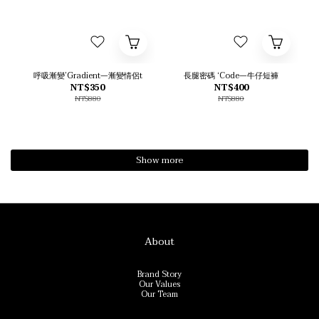
呼吸漸變’Gradient—漸變情侶t
長腿密碼 ‘Code—牛仔短褲
NT$350
NT$400
NT$880
NT$880
Show more
About
Brand Story
Our Values
Our Team