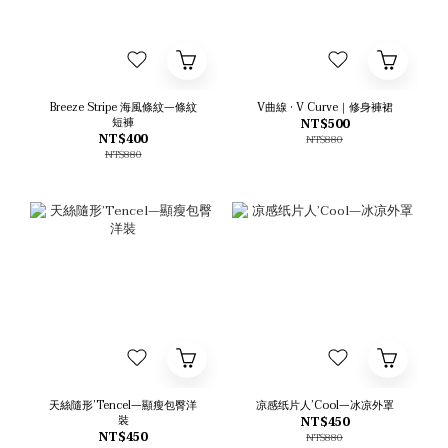
Breeze Stripe 海風條紋—條紋
V曲線 • V Curve｜修身褲裙
短褲
NT$500
NT$400
NT$880
NT$880
天絲隨形’Tencel—顯瘦包臀洋
凉感纸片人’Cool—冰凉外罩
裝
NT$450
NT$450
NT$880