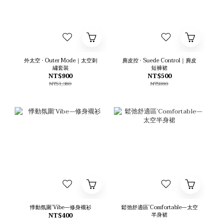
外太空 • Outer Mode｜太空刺
麂皮控 • Suede Control｜麂皮
繡套裝
短褲裙
NT$900
NT$500
NT$1,380
NT$980
悸動氛圍’Vibe—修身襯衫
鬆弛舒適區’Comfortable—太空
半身裙
NT$400