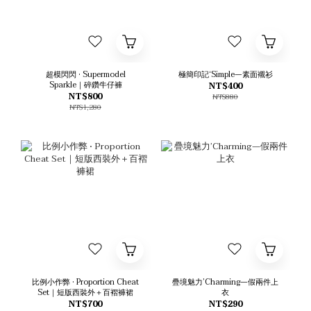
超模閃閃 • Supermodel
極簡印記‘Simple—素面襯衫
Sparkle｜碎鑽牛仔褲
NT$400
NT$800
NT$880
NT$1,280
比例小作弊 • Proportion Cheat
疊境魅力’Charming—假兩件上
Set｜短版西裝外＋百褶褲裙
衣
NT$700
NT$290