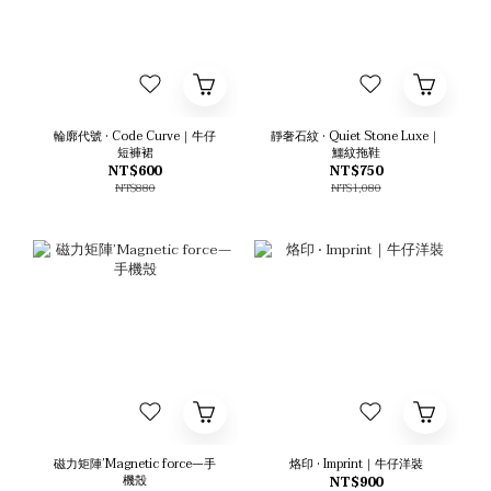
輪廓代號 • Code Curve｜牛仔
靜奢石紋 • Quiet Stone Luxe｜
短褲裙
鱷紋拖鞋
NT$600
NT$750
NT$880
NT$1,080
磁力矩陣’Magnetic force—手
烙印 • Imprint｜牛仔洋裝
機殼
NT$900