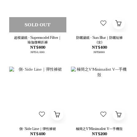
SOLD OUT
超模濾鏡 • Supermodel Filter｜
防曬濾鏡 • Sun Blur｜防曬短褲
瑜伽微喇叭褲
(女)
NT$600
NT$400
NT$1,180
NT$880
側• Side Line｜彈性褲裙
極簡之V‘Minimalist V—手機殼
NT$400
NT$200