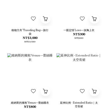
格物方舟’Traveling Bag—旅行
一眼定情’Love—抹胸上衣
袋
NT$300
NT$3,000
NT$680
NT$3,580
維納斯的擁抱’Venus—蕾絲睡衣
延伸比例 • Extended Ratio｜太
空長裙
NT$800