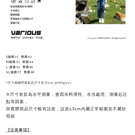
S腰圍31 臀圍42
M腰圍33 臀圍44
L 腰圍35 臀圍46
XL腰圍37 臀圍48
*尺寸相關問題私訊尺寸官方line @069gryvo
尺寸表皆為水平測量，會因布料彈性、水洗處理、測量起訖
※
點等因素，
與實際商品尺寸略有誤差，誤差
內屬正常範圍並不屬於
±3cm
瑕疵
【注意事項】