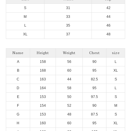
S
31
42
M
33
44
L
35
46
XL
37
48
Name
Height
Weight
Chest
size
A
158
56
90
L
B
168
60
95
XL
C
163
44
82.5
S
D
164
58
95
L
E
153
50
97.5
S
F
154
52
90
M
G
153
48
87.5
S
H
160
60
95
XL