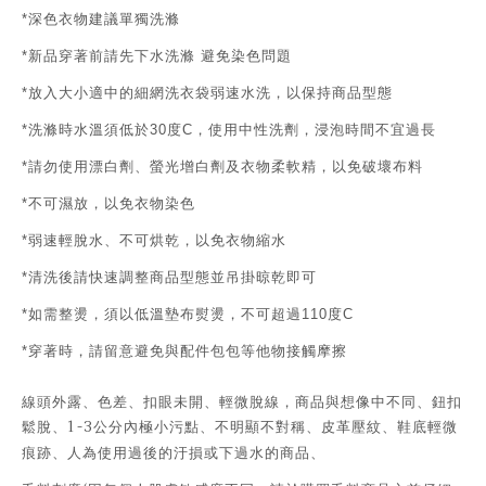
深色衣物建議單獨洗滌
*
新品穿著前請先下水洗滌
避免染色問題
*
放入大小適中的細網洗衣袋弱速水洗，以保持商品型態
*
洗滌時水溫須低於
度
，使用中性洗劑，浸泡時間不宜過長
*
30
C
請勿使用漂白劑、螢光增白劑及衣物柔軟精，以免破壞布料
*
不可濕放，以免衣物染色
*
弱速輕脫水、不可烘乾，以免衣物縮水
*
清洗後請快速調整商品型態並吊掛晾乾即可
*
如需整燙，須以低溫墊布熨燙，不可超過
度
*
110
C
穿著時，請留意避免與配件包包等他物接觸摩擦
*
線頭外露、色差、扣眼未開、輕微脫線，商品與想像中不同、鈕扣
1-3
鬆脫、
公分內極小污點、不明顯不對稱、皮革壓紋、鞋底輕微
痕跡、人為使用過後的汙損或下過水的商品、