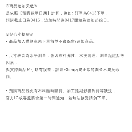
※商品追加天數※
是依照【預購截單日期】計算，例如
訂單為
下單，
:
0413
預購截止日為
，追加時間為
開始為追加起始日。
0416
0417
※貼心小提醒※
•
商品加入購物車未下單前並不會保留
追加商品。
/
•
尺寸表皆為水平測量，會因布料彈性、水洗處理、測量起訖點等
因素，
與實際商品尺寸略有誤差，誤差±
內屬正常範圍並不屬於瑕
3cm
疵。
•
預購商品難免有布料臨時斷貨、加工延期影響到貨等狀況，
官方
或客服將會第一時間通知，若無法接受請勿下單。
IG