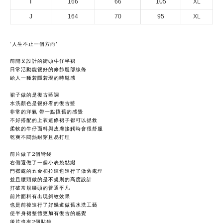
I
166
66
105
XL
J
164
70
95
XL
‘人生不止一個方向’
前開叉設計的街頭牛仔半裙
日常活動能很好的修飾腿部線條
給人一種若隱若現的時髦感
裙子做的是復古藍調
水洗顏色是很好看的復古藍
非常的洋氣 帶一點懷舊的感覺
不好搭配的上衣這條裙子都可以拯救
柔軟的牛仔面料與皮膚接觸時會很舒服
乾爽不悶熱耐穿且易打理
前片做了2個彎袋
右側還做了一個小表袋點綴
門襟處的五金和拉鍊也進行了做舊處理
並且腰頭做的是不規則的高度設計
打破常規腰頭的普通平凡
前片面料有出現斜紋效果
也是前後進行了好幾道做舊水洗工藝
使半身裙整體更加有復古的感覺
後片也有2個貼袋