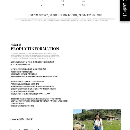
建
議
尺
寸