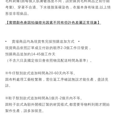
(
毛料刺癢
因每個人肌膚敏感度不同，請於購買毛料商品之前仔細
)
,
考量
、穿著不合適、下水後脫落褪染色，衣服本身有味道
以上情
形並非瑕疵品。
【實體顏色會因拍攝燈光因素不同有些許色差屬正常現象】
•
賣場商品均為現貨售完採預購追加方式 •
現貨商品依照訂單成立付款的順序
個工作日發貨，
2-3
預購商品追加約
個工作天
14-45
（不含六日及國定假日會依照物流配送時間為基準）。
※牛仔類別款式追加時間為
天內不等。
20-60
因布料處理工藝較繁雜，需往返工序確認無誤才能生產，盡請見
諒。
※鞋子類別款式追加時間為
個月
個月內不等。
1
-2
因鞋子款式為額外開模訂製的材質樣式
都需要等物料到期才開始
,
製作生產，請多加留意。