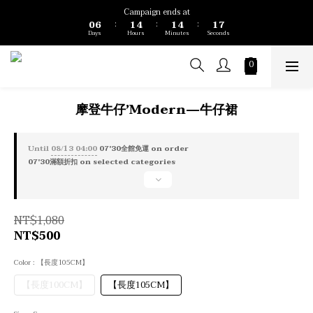
1
7
2
5
2
5
2
7
Campaign ends at
0
6
1
4
1
4
1
6
:
:
:
Days
Hours
Minutes
Seconds
5
0
3
0
3
0
5
4
2
2
4
3
1
1
3
2
0
0
2
1
1
0
0
摩登牛仔’Modern—牛仔裙
Until
08/13 04:00
07'30全館免運 on order
07'30滿額折扣 on selected categories
NT$1,080
NT$500
Color
: 【長度105CM】
【長度100CM】
【長度105CM】