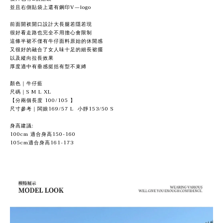
並且右側貼袋上還有鋼印V—logo
前面開衩開口設計大長腿若隱若現
很好看走路也完全不用擔心會限制
這條半裙不僅有牛仔面料原始的休閒感
又很好的融合了女人味十足的細長裙擺
以及縱向拉長效果
厚度適中有垂感挺括有型不束縛
顏色｜牛仔藍
尺碼｜S M L XL
【分兩個長度 100/105 】
尺寸參考｜闆娘169/57 L 小靜153/50 S
身高建議:
100cm 適合身高150-160
105cm適合身高161-173