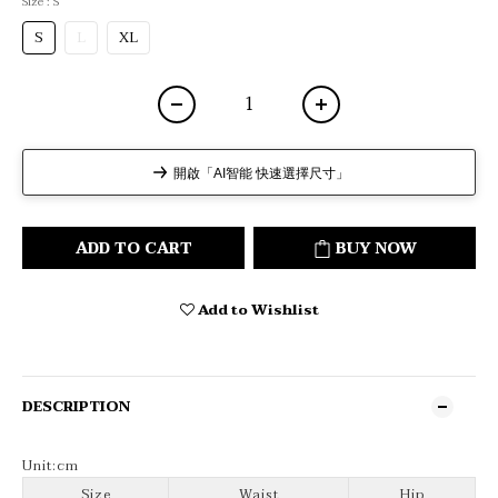
Size
: S
S
L
XL
開啟「AI智能 快速選擇尺寸」
ADD TO CART
BUY NOW
Add to Wishlist
DESCRIPTION
Unit:cm
Size
Waist
Hip