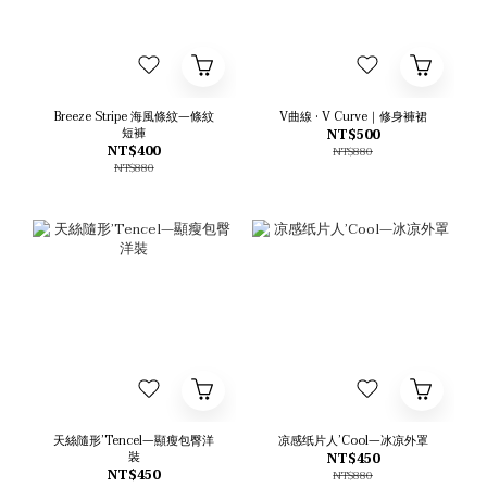
Breeze Stripe 海風條紋—條紋
V曲線 • V Curve｜修身褲裙
短褲
NT$500
NT$400
NT$880
NT$880
天絲隨形’Tencel—顯瘦包臀洋
凉感纸片人’Cool—冰凉外罩
裝
NT$450
NT$450
NT$880