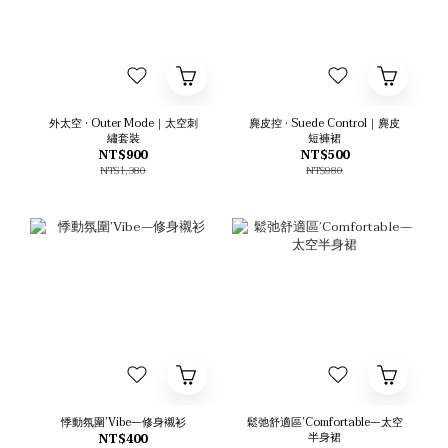
外太空 • Outer Mode｜太空刺
麂皮控 • Suede Control｜麂皮
繡套裝
短褲裙
NT$900
NT$500
NT$1,380
NT$980
悸動氛圍’Vibe—修身襯衫
鬆弛舒適區’Comfortable—太空
半身裙
NT$400