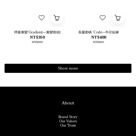
呼吸漸變’Gradient—漸變情侶t
長腿密碼 ‘Code—牛仔短褲
NT$350
NT$400
NT$880
NT$880
Show more
About
Brand Story
Our Values
Our Team