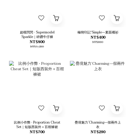
超模閃閃 • Supermodel
極簡印記‘Simple—素面襯衫
Sparkle｜碎鑽牛仔褲
NT$400
NT$800
NT$880
NT$1,280
比例小作弊 • Proportion Cheat
疊境魅力’Charming—假兩件上
Set｜短版西裝外＋百褶褲裙
衣
NT$700
NT$290