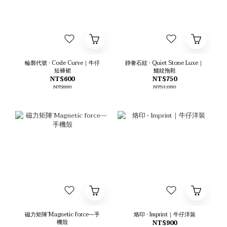
輪廓代號 • Code Curve｜牛仔
靜奢石紋 • Quiet Stone Luxe｜
短褲裙
鱷紋拖鞋
NT$600
NT$750
NT$880
NT$1,080
磁力矩陣’Magnetic force—手
烙印 • Imprint｜牛仔洋裝
機殼
NT$900