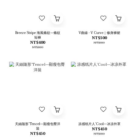
Breeze Stripe 海風條紋—條紋
V曲線 • V Curve｜修身褲裙
短褲
NT$500
NT$400
NT$880
NT$880
天絲隨形’Tencel—顯瘦包臀洋
凉感纸片人’Cool—冰凉外罩
裝
NT$450
NT$450
NT$880