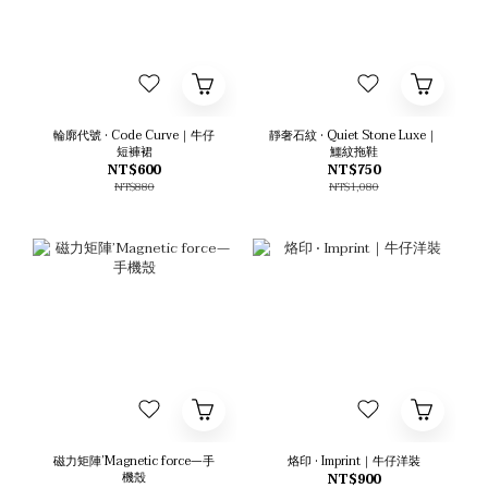
輪廓代號 • Code Curve｜牛仔
靜奢石紋 • Quiet Stone Luxe｜
短褲裙
鱷紋拖鞋
NT$600
NT$750
NT$880
NT$1,080
磁力矩陣’Magnetic force—手
烙印 • Imprint｜牛仔洋裝
機殼
NT$900