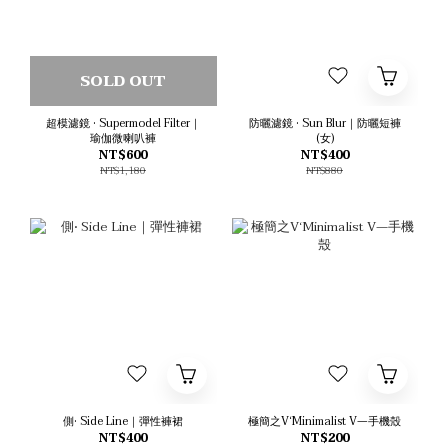
SOLD OUT
超模濾鏡 • Supermodel Filter｜
防曬濾鏡 • Sun Blur｜防曬短褲
瑜伽微喇叭褲
(女)
NT$600
NT$400
NT$1,180
NT$880
側• Side Line｜彈性褲裙
極簡之V‘Minimalist V—手機殼
NT$400
NT$200