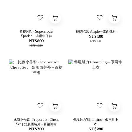
超模閃閃 • Supermodel
極簡印記‘Simple—素面襯衫
Sparkle｜碎鑽牛仔褲
NT$400
NT$800
NT$880
NT$1,280
比例小作弊 • Proportion Cheat
疊境魅力’Charming—假兩件上
Set｜短版西裝外＋百褶褲裙
衣
NT$700
NT$290