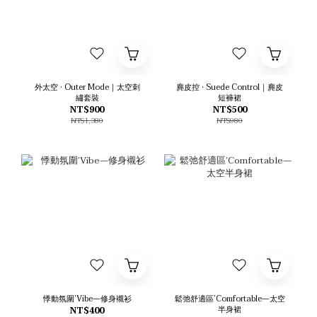
外太空 • Outer Mode｜太空刺
麂皮控 • Suede Control｜麂皮
繡套裝
短褲裙
NT$900
NT$500
NT$1,380
NT$980
悸動氛圍’Vibe—修身襯衫
鬆弛舒適區’Comfortable—太空
半身裙
NT$400