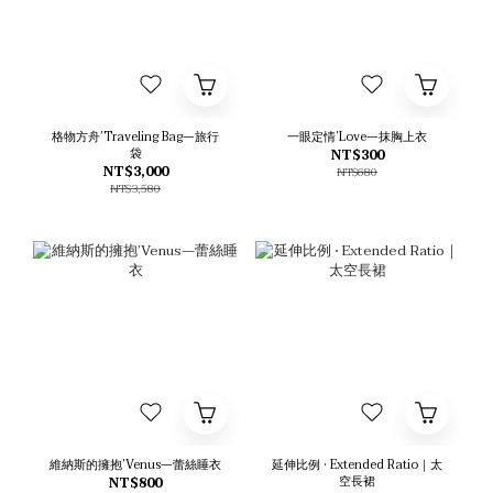
格物方舟’Traveling Bag—旅行
一眼定情’Love—抹胸上衣
袋
NT$300
NT$3,000
NT$680
NT$3,580
維納斯的擁抱’Venus—蕾絲睡衣
延伸比例 • Extended Ratio｜太
空長裙
NT$800