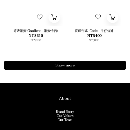
呼吸漸變’Gradient—漸變情侶t
長腿密碼 ‘Code—牛仔短褲
NT$350
NT$400
NT$880
NT$880
Show more
About
Brand Story
Our Values
Our Team