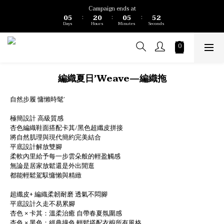
1
6
3
1
1
6
6
3
Campaign ends at
0
5
2
0
0
5
5
2
:
:
:
Days
Hours
Minutes
Seconds
4
1
4
4
1
3
0
3
3
0
2
2
2
1
1
1
0
0
0
編織夏日’Weave—編織拖
自然步履 慵懶時髦’
極簡設計 高級質感
杏色編織鞋面搭配卡其/黑色超纖皮拼接
將自然肌理與現代簡約完美結合
平底設計解放雙腳 
柔軟內里給予每一步雲朵般的輕盈觸感
無論是居家放鬆還是外出閒逛
都能輕鬆駕馭慵懶與精緻
超纖皮+ 編織柔韌耐磨 透氣不悶腳  
平底設計久走不易累腳 
杏色 × 卡其：溫柔治癒 自帶春夏氛圍感  
杏色 × 黑色：經典撞色 輕鬆搭配衣櫥所有風格  