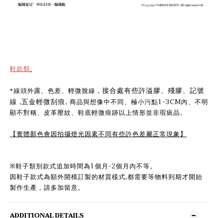
鞋款類
:
*
線頭外露、色差、輕微脫線，
接合處有些許溢膠、殘膠、記號
,
,
1-3CM
線
五金輕微刮痕
商品與想像中不同、極小污點
內、不明
顯不對稱、皮革壓紋、鞋底輕微痕跡以上情形並非瑕疵品。
【實體顏色會因拍攝燈光因素不同有些許色差屬正常現象】
※鞋子類別款式追加時間為
1
個月
-2
個月內不等。
因鞋子款式為額外開模訂製的材質樣式
,
都需要等物料到期才開始
製作生產，請多加留意。
ADDITIONAL DETAILS