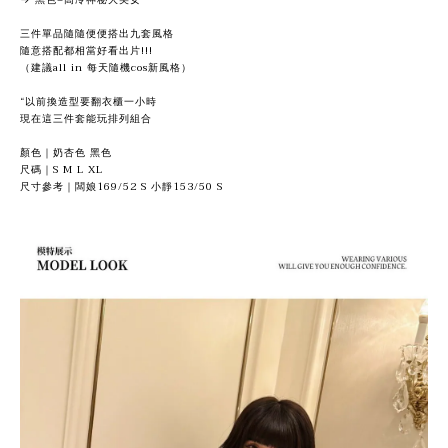
三件單品隨隨便便搭出九套風格
隨意搭配都相當好看出片!!!
（建議all in 每天隨機cos新風格）
“以前換造型要翻衣櫃一小時
現在這三件套能玩排列組合
顏色｜奶杏色 黑色
尺碼｜S M L XL
尺寸參考｜闆娘169/52 S 小靜153/50 S