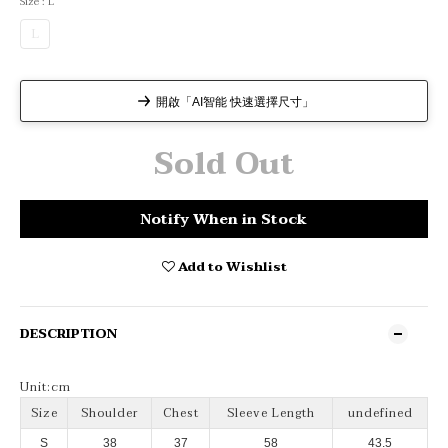
Size
: L
L
開啟「AI智能 快速選擇尺寸」
Sold Out
Notify When in Stock
Add to Wishlist
DESCRIPTION
Unit:cm
Size
Shoulder
Chest
Sleeve Length
undefined
S
38
37
58
43.5