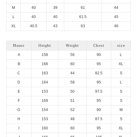
M
40
39
61
44
L
40
40
61.5
45
XL
40.5
43
63
46
Name
Height
Weight
Chest
size
A
158
56
90
L
B
168
60
95
XL
C
163
44
82.5
S
D
164
58
95
L
E
153
50
97.5
S
F
169
51
95
S
G
154
52
90
M
H
153
48
87.5
S
I
160
60
95
XL