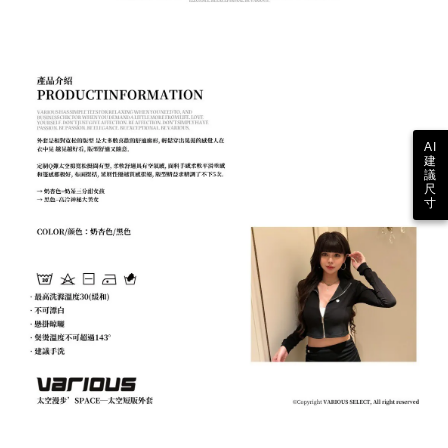
AI
建
議
尺
寸