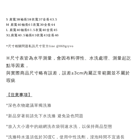
S 肩寬38袖長58衣寬37全長43.5
M 肩寬40袖長61衣寬39全長44
L 肩寬40袖長61.5衣寬40全長45
XL肩寬40.5袖長63衣寬43全長46
*尺寸相關問題私訊尺寸官方line @069gryvo
尺寸表皆為水平測量，會因布料彈性、水洗處理、測量起訖
※
點等因素，
與實際商品尺寸略有誤差，誤差
內屬正常範圍並不屬於
±3cm
瑕疵
【注意事項】
深色衣物建議單獨洗滌
*
新品穿著前請先下水洗滌
避免染色問題
*
放入大小適中的細網洗衣袋弱速水洗，以保持商品型態
*
洗滌時水溫須低於
度
，使用中性洗劑，浸泡時間不宜過長
*
30
C