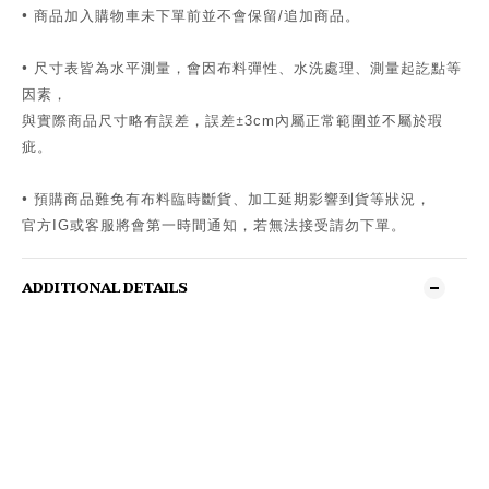
•
商品加入購物車未下單前並不會保留
追加商品。
/
•
尺寸表皆為水平測量，會因布料彈性、水洗處理、測量起訖點等
因素，
與實際商品尺寸略有誤差，誤差±
內屬正常範圍並不屬於瑕
3cm
疵。
•
預購商品難免有布料臨時斷貨、加工延期影響到貨等狀況，
官方
或客服將會第一時間通知，若無法接受請勿下單。
IG
ADDITIONAL DETAILS