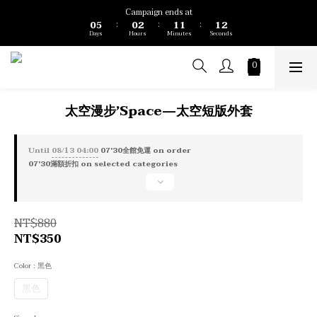
1
6
1
3
2
2
2
2
Campaign ends at
0
5
0
2
1
1
1
1
:
:
:
Days
Hours
Minutes
Seconds
4
1
0
0
0
0
3
0
2
1
0
太空漫步’Space—太空短版外套
Until
08/13 04:00
07'30全館免運 on order
07'30滿額折扣 on selected categories
NT$880
NT$350
Color
: 黑色
黑色