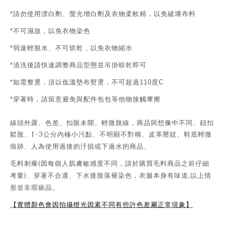
請勿使用漂白劑、螢光增白劑及衣物柔軟精，以免破壞布料
*
不可濕放，以免衣物染色
*
弱速輕脫水、不可烘乾，以免衣物縮水
*
清洗後請快速調整商品型態並吊掛晾乾即可
*
如需整燙，須以低溫墊布熨燙，不可超過
度
*
110
C
穿著時，請留意避免與配件包包等他物接觸摩擦
*
線頭外露、色差、扣眼未開、輕微脫線，商品與想像中不同、鈕扣
1-3
鬆脫、
公分內極小污點、不明顯不對稱、皮革壓紋、鞋底輕微
痕跡、人為使用過後的汙損或下過水的商品、
(
毛料刺癢
因每個人肌膚敏感度不同，請於購買毛料商品之前仔細
)
,
考量
、穿著不合適、下水後脫落褪染色，衣服本身有味道
以上情
形並非瑕疵品。
【實體顏色會因拍攝燈光因素不同有些許色差屬正常現象】