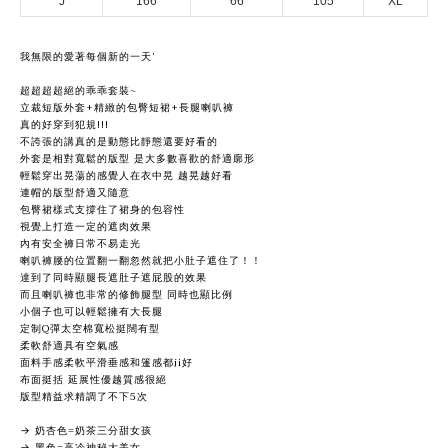
J
166
66
105
XL
我無限的愛著每個新的一天’
超超超超絕的乖乖套裝~
立裁短版外套+精緻的包臀短裙+長腿喇叭褲
真的好穿到犯規!!!
不誇張的講真的是動態比靜態還要好看的
外套是相對寬鬆的版型 是大多數喜歡的舒適廓形
輕鬆穿出晃蕩的感覺人在衣中晃 越晃越好看
連帽的版型舒適又隨意
包臀裙樣式支撐住了裙身的包容性
視覺上打造一定的遮肉效果
內有安全褲日常不易走光
喇叭褲腰的位置翻一翻忽然就把小肚子遮住了！！
達到了同時顯腿長遮肚子遮屁股的效果
而且喇叭褲也非常的修飾腿型 同時也顯比例
小個子也可以輕鬆擁有大長腿
定制Q彈太空棉寬松挺闊有型
柔軟舒適具有空氣感
面料手感柔軟平滑垂感和篷感都ji好
布面挺括 延展性優越質感很絕
版型精益求精調了不下5次
→ 奶杏色=奶茶三分甜女孩
→ 黑色=高冷神秘大美女