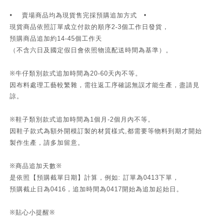
•
賣場商品均為現貨售完採預購追加方式 •
現貨商品依照訂單成立付款的順序
個工作日發貨，
2-3
預購商品追加約
個工作天
14-45
（不含六日及國定假日會依照物流配送時間為基準）。
※牛仔類別款式追加時間為
天內不等。
20-60
因布料處理工藝較繁雜，需往返工序確認無誤才能生產，盡請見
諒。
※鞋子類別款式追加時間為
個月
個月內不等。
1
-2
因鞋子款式為額外開模訂製的材質樣式
都需要等物料到期才開始
,
製作生產，請多加留意。
※商品追加天數※
是依照【預購截單日期】計算，例如
訂單為
下單，
:
0413
預購截止日為
，追加時間為
開始為追加起始日。
0416
0417
※貼心小提醒※