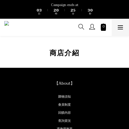
1
4
3
1
3
6
4
1
Campaign ends at
0
3
2
0
2
5
3
0
:
:
:
日
時
分
秒
2
1
1
4
2
1
0
0
3
1
0
2
0
1
0
商店介紹
【About】
購物須知
會員制度
回饋內容
查詢貨況
退換貨政策