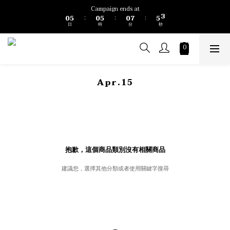
4
1
6
1
6
1
8
6
Campaign ends at
3
0
5
0
5
0
7
5
:
:
:
2
日
時
分
秒
4
4
6
4
1
3
3
5
3
0
2
2
4
2
1
1
3
1
0
0
2
0
1
Apr.15
0
抱歉，這個商品類別沒有相關商品
建議您，選擇其他分類或者使用關鍵字搜尋