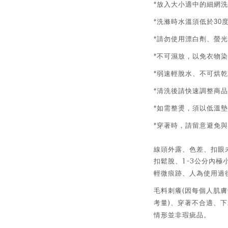
放入大小適中的細網洗
*
洗滌時水溫須低於
*
30
請勿使用漂白劑、螢光
*
不可濕放，以免衣物染
*
弱速輕脫水、不可烘乾
*
清洗後請快速調整商品
*
如需整燙，須以低溫墊
*
穿著時，請留意避免與
*
線頭外露、色差、扣眼
1-3
扣鬆脫、
公分內極
輕微痕跡、人為使用過
(
毛料刺癢
因每個人肌膚
)
考量
、穿著不合適、下
情形並非瑕疵品。