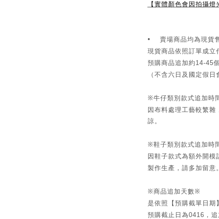
【實體顏色會因拍攝燈
•
賣場商品均為現貨售
現貨商品依照訂單成立
預購商品追加約
14-45
（不含六日及國定假日
※牛仔類別款式追加時
因布料處理工藝較繁雜
諒。
※鞋子類別款式追加時
因鞋子款式為額外開模
製作生產，請多加留意
※商品追加天數※
是依照【預購截單日期
預購截止日為
，追
0416