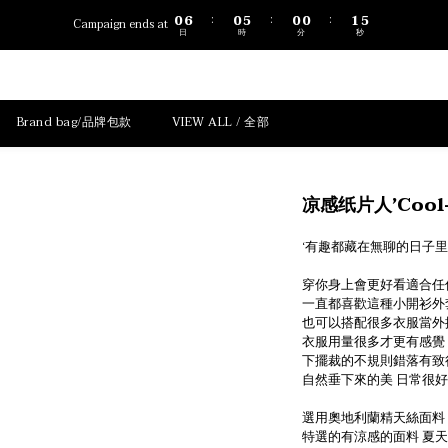
1
7
1
6
1
1
2
5
0
6
0
5
0
0
1
4
:
:
:
Campaign ends at
日
時
分
秒
5
4
0
3
4
3
2
3
2
1
2
1
0
1
0
Brand bag/品牌包款
VIEW ALL / 全部
0
凉感纸片人’Coo
‘有趣都藏在無聊的日子里
穿你身上會更好看適合任
一直都喜歡這種小開衫外
也可以搭配很多衣服當外
衣服用量很多才更有感覺
下擺裁的不規則錯落有致
自然垂下來的美 日常很
選用奧地利蘭精天絲面料
特選的有涼感的面料 夏