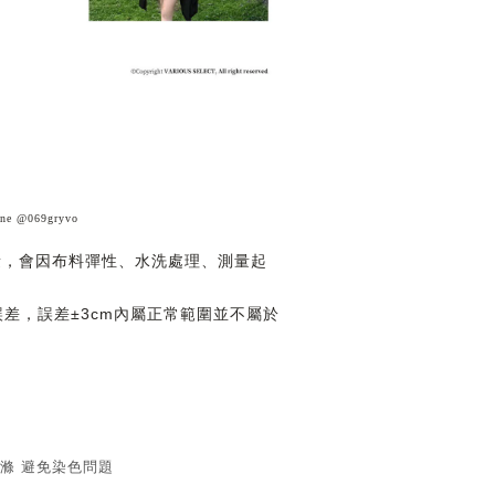
@069gryvo
量，會因布料彈性、水洗處理、測量起
誤差，誤差
內屬正常範圍並不屬於
±3cm
滌
避免染色問題