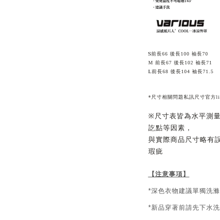
S
前長66 後長100
袖長70
M 前長67 後長10
2 袖長71
L
前長68 後長104
袖長71.5
*尺寸相關問題私訊尺寸官方line 
尺寸表皆為水平測
※
訖點等因素，
與實際商品尺寸略有
瑕疵
【注意事項】
深色衣物建議單獨洗滌
*
新品穿著前請先下水洗
*