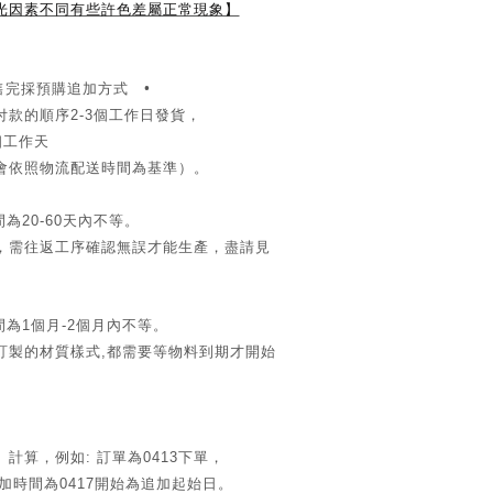
光因素不同有些許色差屬正常現象】
完採預購追加方式 •
付款的順序
個工作日發貨，
2-3
個工作天
會依照物流配送時間為基準）。
間為
天內不等。
20-60
，需往返工序確認無誤才能生產，盡請見
間為
個月
個月內不等。
1
-2
訂製的材質樣式
都需要等物料到期才開始
,
。
】計算，例如
訂單為
下單，
:
0413
加時間為
開始為追加起始日。
0417