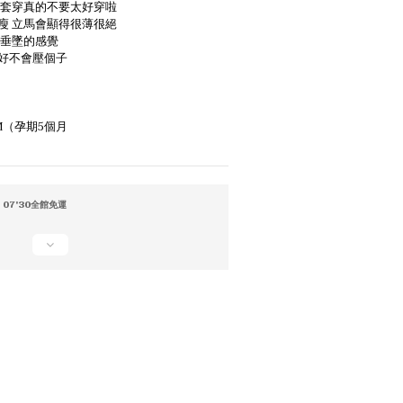
外套穿真的不要太好穿啦
瘦 立馬會顯得很薄很絕
有垂墜的感覺
好不會壓個子
 M（孕期5個月
07'30全館免運