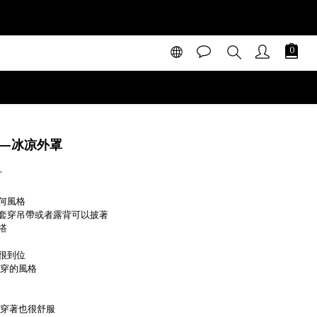
立即購買
l—冰凉外罩
’
何風格
套穿吊帶或者露背可以披著
搭
很到位
好穿的風格
天穿著也很舒服