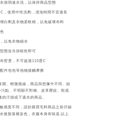
衣袋弱速水洗，以保持商品型態
度
，使用中性洗劑，浸泡時間不宜過長
C
增白劑及衣物柔軟精，以免破壞布料
色
，以免衣物縮水
型態並吊掛晾乾即可
布熨燙，不可超過
度
110
C
配件包包等他物接觸摩擦
未開、輕微脫線，商品與想像中不同、鈕
小污點、不明顯不對稱、皮革壓紋、鞋底
後的汙損或下過水的商品、
敏感度不同，請於購買毛料商品之前仔細
,
水後脫落褪染色，衣服本身有味道
以上