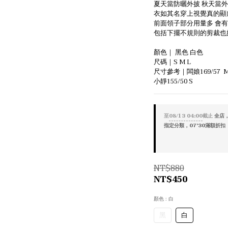
夏天當防曬外披 秋天當
衣如其名穿上視覺真的顯
前面領子部分用量多 會
包括下擺不規則的剪裁也
顏色｜ 黑色 白色
尺碼｜S M L
尺寸參考｜闆娘169/57 
小靜155/50 S
至
08/13 04:00
截止
全店，
指定分類，07'30滿額折扣
NT$880
NT$450
顏色
: 白
黑
白