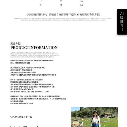
AI
建
議
尺
寸