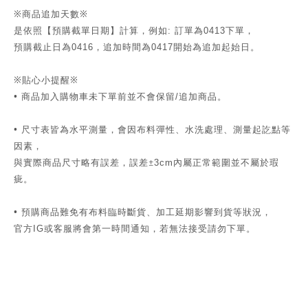
※商品追加天數※
是依照【預購截單日期】計算，例如
訂單為
下單，
:
0413
預購截止日為
，追加時間為
開始為追加起始日。
0416
0417
※貼心小提醒※
•
商品加入購物車未下單前並不會保留
追加商品。
/
•
尺寸表皆為水平測量，會因布料彈性、水洗處理、測量起訖點等
因素，
與實際商品尺寸略有誤差，誤差±
內屬正常範圍並不屬於瑕
3cm
疵。
•
預購商品難免有布料臨時斷貨、加工延期影響到貨等狀況，
官方
或客服將會第一時間通知，若無法接受請勿下單。
IG