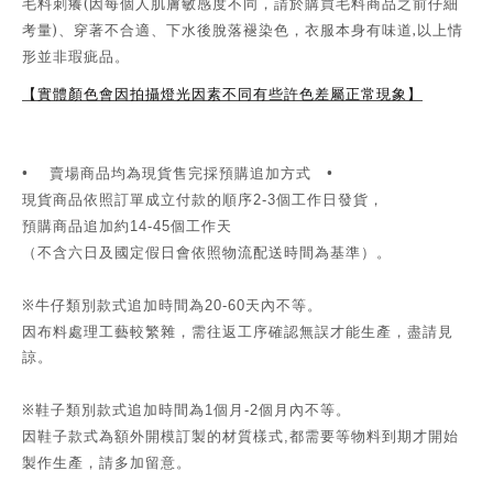
(
毛料刺癢
因每個人肌膚敏感度不同，請於購買毛料商品之前仔細
)
,
考量
、穿著不合適、下水後脫落褪染色，衣服本身有味道
以上情
形並非瑕疵品。
【實體顏色會因拍攝燈光因素不同有些許色差屬正常現象】
•
賣場商品均為現貨售完採預購追加方式 •
現貨商品依照訂單成立付款的順序
個工作日發貨，
2-3
預購商品追加約
個工作天
14-45
（不含六日及國定假日會依照物流配送時間為基準）。
※牛仔類別款式追加時間為
天內不等。
20-60
因布料處理工藝較繁雜，需往返工序確認無誤才能生產，盡請見
諒。
※鞋子類別款式追加時間為
個月
個月內不等。
1
-2
因鞋子款式為額外開模訂製的材質樣式
都需要等物料到期才開始
,
製作生產，請多加留意。