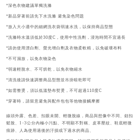
深色衣物建議單獨洗滌
*
新品穿著前請先下水洗滌
避免染色問題
*
放入大小適中的細網洗衣袋弱速水洗，以保持商品型態
*
洗滌時水溫須低於
度
，使用中性洗劑，浸泡時間不宜過長
*
30
C
請勿使用漂白劑、螢光增白劑及衣物柔軟精，以免破壞布料
*
不可濕放，以免衣物染色
*
弱速輕脫水、不可烘乾，以免衣物縮水
*
清洗後請快速調整商品型態並吊掛晾乾即可
*
如需整燙，須以低溫墊布熨燙，不可超過
度
*
110
C
穿著時，請留意避免與配件包包等他物接觸摩擦
*
線頭外露、色差、扣眼未開、輕微脫線，商品與想像中不同、鈕扣
1-3
鬆脫、
公分內極小污點、不明顯不對稱、皮革壓紋、鞋底輕微
痕跡、人為使用過後的汙損或下過水的商品、