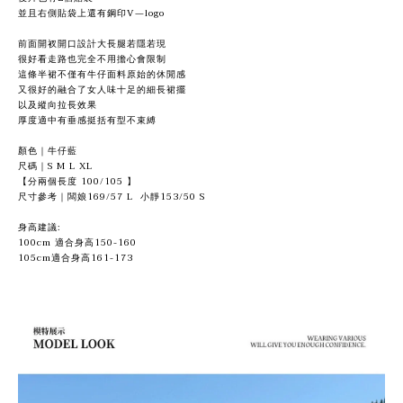
並且右側貼袋上還有鋼印V—logo
前面開衩開口設計大長腿若隱若現
很好看走路也完全不用擔心會限制
這條半裙不僅有牛仔面料原始的休閒感
又很好的融合了女人味十足的細長裙擺
以及縱向拉長效果
厚度適中有垂感挺括有型不束縛
顏色｜牛仔藍
尺碼｜S M L XL
【分兩個長度 100/105 】
尺寸參考｜闆娘169/57 L 小靜153/50 S
身高建議:
100cm 適合身高150-160
105cm適合身高161-173