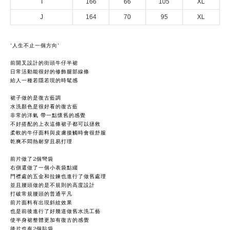
I
166
66
105
XL
J
164
70
95
XL
‘人生不止一個方向’
前開叉設計的街頭牛仔半裙
日常活動能很好的修飾腿部線條
給人一種若隱若現的時髦感
裙子做的是復古藍調
水洗顏色是很好看的復古藍
非常的洋氣 帶一點懷舊的感覺
不好搭配的上衣這條裙子都可以拯救
柔軟的牛仔面料與皮膚接觸時會很舒服
乾爽不悶熱耐穿且易打理
前片做了2個彎袋
右側還做了一個小表袋點綴
門襟處的五金和拉鍊也進行了做舊處理
並且腰頭做的是不規則的高度設計
打破常規腰頭的普通平凡
前片面料有出現斜紋效果
也是前後進行了好幾道做舊水洗工藝
使半身裙整體更加有復古的感覺
後片也有2個貼袋