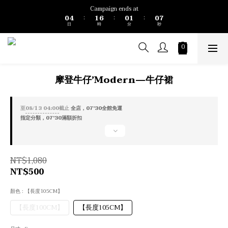
1
5
2
7
1
2
1
8
Campaign ends at
0
4
1
6
0
1
0
7
:
:
:
日
時
分
秒
3
0
5
0
6
2
4
5
1
3
4
0
2
3
1
2
0
1
摩登牛仔’Modern—牛仔裙
0
至
08/13 04:00
截止
全店，07'30全館免運
指定分類，07'30滿額折扣
NT$1,080
NT$500
顏色
: 【長度105CM】
【長度100CM】
【長度105CM】