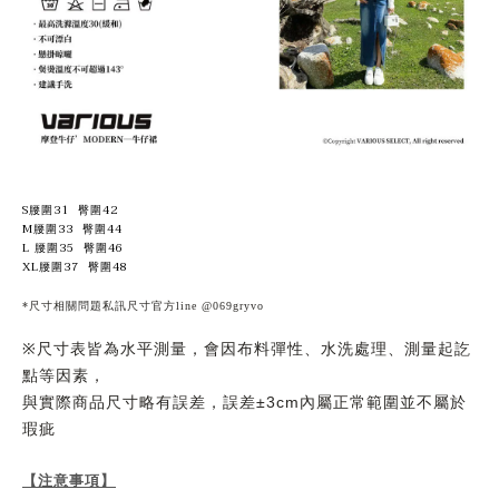
S腰圍31 臀圍42
M腰圍33 臀圍44
L 腰圍35 臀圍46
XL腰圍37 臀圍48
*尺寸相關問題私訊尺寸官方line @069gryvo
尺寸表皆為水平測量，會因布料彈性、水洗處理、測量起訖
※
點等因素，
與實際商品尺寸略有誤差，誤差
內屬正常範圍並不屬於
±3cm
瑕疵
【注意事項】