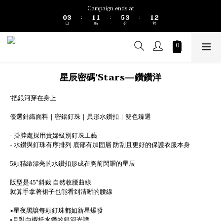
1
4
2
2
6
4
2
2
Campaign ends at
0
3
1
1
5
3
1
1
:
:
:
日
時
分
秒
2
0
0
4
2
0
0
1
3
1
0
2
0
1
0
星辰密碼’Stars—鑽鑽洋
‘把銀河穿在身上’
優選針織面料｜密鑲釘珠｜異形水鑽扣｜雙色臻選
- 掛脖處採用貴婦級別釘珠工藝  
- 水鑽與釘珠有序排列 底部有加固層 防刮且更好的保護衣服本身
5顆精緻漂亮的水鑽扣形成在胸前閃耀的星辰
版型是45°斜裁 自然收腰曲線 
就算手拿著裙子也能看到清晰的腰線
▪星夜黑讓每顆釘珠都如新星爆發  
▫月乳白襯托水鑽的銀河光譜  