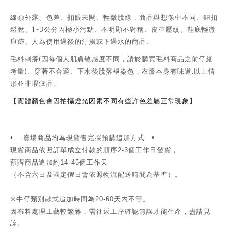
線頭外露、色差、扣眼未開、輕微脫線，商品與想像中不同、鈕扣
1-3
鬆脫、
公分內極小污點、不明顯不對稱、皮革壓紋、鞋底輕微
痕跡、人為使用過後的汙損或下過水的商品、
(
毛料刺癢
因每個人肌膚敏感度不同，請於購買毛料商品之前仔細
)
,
考量
、穿著不合適、下水後脫落褪染色，衣服本身有味道
以上情
形並非瑕疵品。
【實體顏色會因拍攝燈光因素不同有些許色差屬正常現象】
•
賣場商品均為現貨售完採預購追加方式 •
現貨商品依照訂單成立付款的順序
個工作日發貨，
2-3
預購商品追加約
個工作天
14-45
（不含六日及國定假日會依照物流配送時間為基準）。
※牛仔類別款式追加時間為
天內不等。
20-60
因布料處理工藝較繁雜，需往返工序確認無誤才能生產，盡請見
諒。