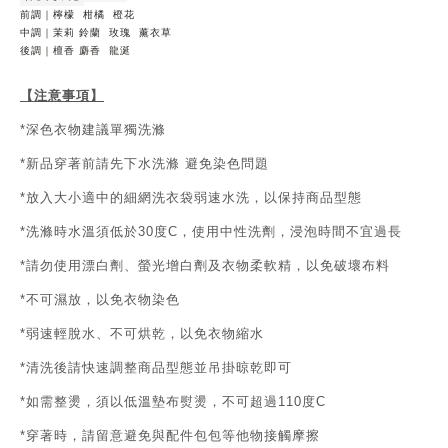
前調｜檸檬
柑橘
橙花
中調｜茉莉 鈴蘭
玫瑰
薰衣草
後調｜檀香 麝香
龍涎
【注意事項】
深色衣物建議單獨洗滌
*
新品穿著前請先下水洗滌
避免染色問題
*
放入大小適中的細網洗衣袋弱速水洗，以保持商品型態
*
洗滌時水溫須低於
度
，使用中性洗劑，浸泡時間不宜過長
*
30
C
請勿使用漂白劑、螢光增白劑及衣物柔軟精，以免破壞布料
*
不可濕放，以免衣物染色
*
弱速輕脫水、不可烘乾，以免衣物縮水
*
清洗後請快速調整商品型態並吊掛晾乾即可
*
如需整燙，須以低溫墊布熨燙，不可超過
度
*
110
C
穿著時，請留意避免與配件包包等他物接觸摩擦
*