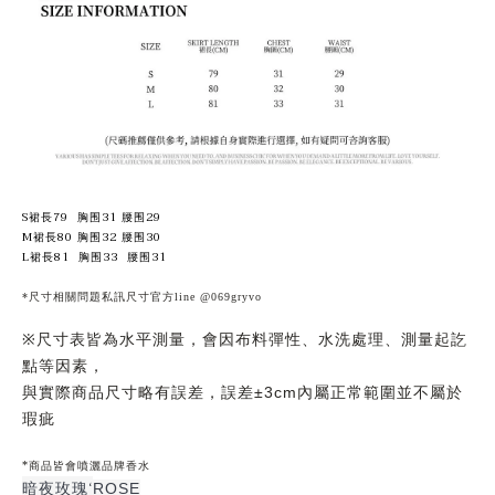
S
79
31
29
裙長
胸围
腰围
M
80
32
30
裙長
胸围
腰围
L
81
33
31
裙長
胸围
腰围
*尺寸相關問題私訊尺寸官方line @069gryvo
尺寸表皆為水平測量，會因布料彈性、水洗處理、測量起訖
※
點等因素，
與實際商品尺寸略有誤差，誤差
內屬正常範圍並不屬於
±3cm
瑕疵
*商品皆會噴灑品牌香水
暗夜玫瑰‘
ROSE