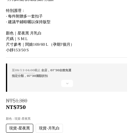
特別護理：
• 每件附贈多一套扣子
• 建議平鋪晾曬以保持版型  
顏色｜星夜黑 月乳白
尺碼｜S M L 
尺寸參考｜闆娘169/60 L （孕期7個月）
小靜153/50 S
至
08/13 04:00
截止
全店，07'30全館免運
指定分類，07'30滿額折扣
NT$1,380
NT$750
顏色
: 現貨-星夜黑
現貨-星夜黑
現貨-月乳白