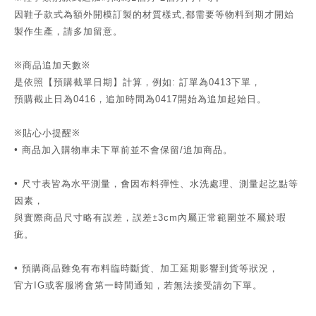
因鞋子款式為額外開模訂製的材質樣式
都需要等物料到期才開始
,
製作生產，請多加留意。
※商品追加天數※
是依照【預購截單日期】計算，例如
訂單為
下單，
:
0413
預購截止日為
，追加時間為
開始為追加起始日。
0416
0417
※貼心小提醒※
•
商品加入購物車未下單前並不會保留
追加商品。
/
•
尺寸表皆為水平測量，會因布料彈性、水洗處理、測量起訖點等
因素，
與實際商品尺寸略有誤差，誤差±
內屬正常範圍並不屬於瑕
3cm
疵。
•
預購商品難免有布料臨時斷貨、加工延期影響到貨等狀況，
官方
或客服將會第一時間通知，若無法接受請勿下單。
IG