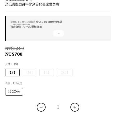
請以實際自身平常穿著的長度購買唷
至
08/13 04:00
截止
全店，07'30全館免運
指定分類，07'30滿額折扣
NT$1,280
NT$700
尺寸
: 【S】
【S】
【M】
【L】
【XL】
長度
: 112公分
112公分