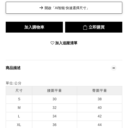
開啟「AI智能 快速選擇尺寸」
加入購物車
立即購買
加入追蹤清單
商品描述
單位:
公分
尺寸
腰圍平量
臀圍平量
S
30
38
M
32
40
L
34
42
XL
36
44