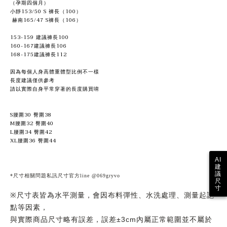
（孕期四個月）
小靜153/50 S 褲長（100）
赫南165/47 S褲長（106）
153-159 建議褲長100
160-167建議褲長106
168-175建議褲長112
因為每個人身高體重體型比例不一樣
長度建議僅供參考
請以實際自身平常穿著的長度購買唷
S腰圍30 臀圍38
M腰圍32 臀圍40
L腰圍34 臀圍42
XL腰圍36 臀圍44
AI
建
議
*尺寸相關問題私訊尺寸官方line @069gryvo
尺
寸
尺寸表皆為水平測量，會因布料彈性、水洗處理、測量起訖
※
點等因素，
與實際商品尺寸略有誤差，誤差
內屬正常範圍並不屬於
±3cm