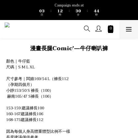
5
1
4
2
3
4
1
5
Campaign ends at
4
0
3
1
2
3
0
4
:
:
:
日
時
分
秒
3
2
0
1
2
3
2
1
0
1
2
1
0
0
1
0
0
漫畫長腿Comic’—牛仔喇叭褲
顏色｜牛仔藍
尺碼｜S M L XL
尺寸參考｜闆娘169/54 L（褲長112
（孕期四個月） 
小靜153/50 S 褲長（100）
 赫南165/47 S褲長（106）
153-159 建議褲長100
160-167建議褲長106
168-175建議褲長112
因為每個人身高體重體型比例不一樣
長度建議僅供參考 