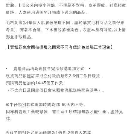
1-3
鬆脫、
公分內極小污點、不明顯不對稱、皮革壓紋、鞋底輕微
痕跡、人為使用過後的汙損或下過水的商品、
(
毛料刺癢
因每個人肌膚敏感度不同，請於購買毛料商品之前仔細
)
,
考量
、穿著不合適、下水後脫落褪染色，衣服本身有味道
以上情
形並非瑕疵品。
【實體顏色會因拍攝燈光因素不同有些許色差屬正常現象】
•
賣場商品均為現貨售完採預購追加方式 •
現貨商品依照訂單成立付款的順序
個工作日發貨，
2-3
預購商品追加約
個工作天
14-45
（不含六日及國定假日會依照物流配送時間為基準）。
※牛仔類別款式追加時間為
天內不等。
20-60
因布料處理工藝較繁雜，需往返工序確認無誤才能生產，盡請見
諒。
※鞋子類別款式追加時間為
個月
個月內不等。
1
-2