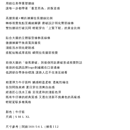
用錯位美學重塑腰線
讓每一步都帶著「蓄意而為」的叛逆感
高腰剪裁+喇叭褲腳拉長腰線比例
轉移視覺焦點至纖細腳踝 磨破設計弱化臀部線條
雙扣腰頭打破沉悶 輕鬆穿出「上緊下鬆」的黃金比例
貼合大腿的立體版型修飾直線條
微擴褲腳平衡肩寬與腿長
淺藍洗水弱化硬朗感
搭配短靴或厚底鞋 瞬間拉長腿部視覺
前側大腿的「做舊磨破」與後側同款磨破形成視覺對話
後袋的低調品牌logo刺繡藏在口袋邊緣
低調卻自帶身份標識 讓路人忍不住湊近細看
精選彈力牛仔面料 觸感輕盈柔軟 透氣性極佳
告別悶熱束縛 夏日穿出清爽自由感
經過匠心洗水工藝 呈現柔和的淺藍色澤
既有牛仔褲的經典質感 又透出清新不挑膚色的高級感
輕鬆駕馭多種風格
顏色｜牛仔藍
尺碼｜S M L XL
尺寸參考｜闆娘169/54 L（褲長112