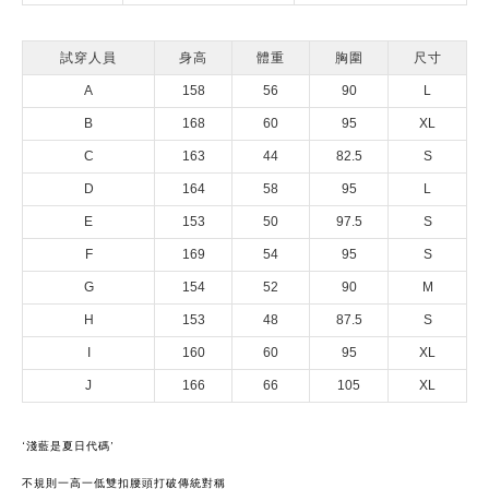
試穿人員
身高
體重
胸圍
尺寸
A
158
56
90
L
B
168
60
95
XL
C
163
44
82.5
S
D
164
58
95
L
E
153
50
97.5
S
F
169
54
95
S
G
154
52
90
M
H
153
48
87.5
S
I
160
60
95
XL
J
166
66
105
XL
‘淺藍是夏日代碼’
不規則一高一低雙扣腰頭打破傳統對稱