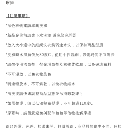
瑕疵
【注意事項】
深色衣物建議單獨洗滌
*
新品穿著前請先下水洗滌
避免染色問題
*
放入大小適中的細網洗衣袋弱速水洗，以保持商品型態
*
洗滌時水溫須低於
度
，使用中性洗劑，浸泡時間不宜過長
*
30
C
請勿使用漂白劑、螢光增白劑及衣物柔軟精，以免破壞布料
*
不可濕放，以免衣物染色
*
弱速輕脫水、不可烘乾，以免衣物縮水
*
清洗後請快速調整商品型態並吊掛晾乾即可
*
如需整燙，須以低溫墊布熨燙，不可超過
度
*
110
C
穿著時，請留意避免與配件包包等他物接觸摩擦
*
線頭外露、色差、扣眼未開、輕微脫線，商品與想像中不同、鈕扣