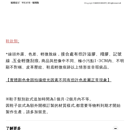
鞋款類
:
*
線頭外露、色差、輕微脫線，
接合處有些許溢膠、殘膠、記號
,
,
1-3CM
線
五金輕微刮痕
商品與想像中不同、極小污點
內、不明
顯不對稱、皮革壓紋、鞋底輕微痕跡以上情形並非瑕疵品。
【實體顏色會因拍攝燈光因素不同有些許色差屬正常現象】
※鞋子類別款式追加時間為
1
個月
-2
個月內不等。
因鞋子款式為額外開模訂製的材質樣式
,
都需要等物料到期才開始
製作生產，請多加留意。
了解更多