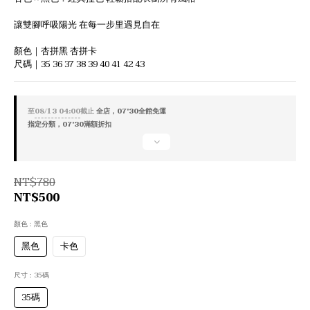
讓雙腳呼吸陽光 在每一步里遇見自在
顏色｜杏拼黑 杏拼卡
尺碼｜35 36 37 38 39 40 41 42 43
至
08/13 04:00
截止
全店，07'30全館免運
指定分類，07'30滿額折扣
NT$780
NT$500
顏色
: 黑色
黑色
卡色
尺寸
: 35碼
35碼