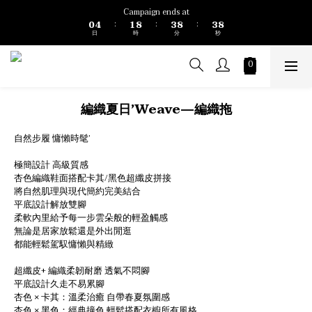
1
5
2
9
4
9
4
9
Campaign ends at
0
4
1
8
3
8
3
8
:
:
:
日
時
分
秒
3
0
7
2
7
2
7
2
6
1
6
1
6
1
5
0
5
0
5
0
4
4
4
3
3
3
2
2
2
編織夏日’Weave—編織拖
1
1
1
0
0
0
自然步履 慵懶時髦’
極簡設計 高級質感
杏色編織鞋面搭配卡其/黑色超纖皮拼接
將自然肌理與現代簡約完美結合
平底設計解放雙腳 
柔軟內里給予每一步雲朵般的輕盈觸感
無論是居家放鬆還是外出閒逛
都能輕鬆駕馭慵懶與精緻
超纖皮+ 編織柔韌耐磨 透氣不悶腳  
平底設計久走不易累腳 
杏色 × 卡其：溫柔治癒 自帶春夏氛圍感  
杏色 × 黑色：經典撞色 輕鬆搭配衣櫥所有風格  