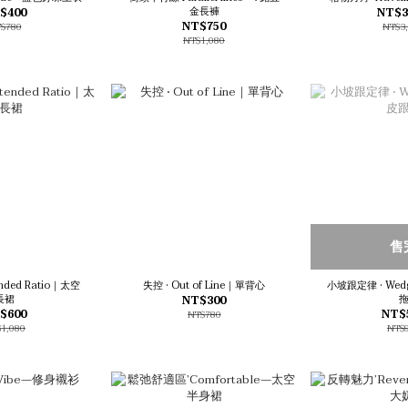
金長褲
$400
NT$3
NT$750
$780
NT$3
NT$1,080
售
nded Ratio｜太空
失控 • Out of Line｜單背心
小坡跟定律 • Wed
長裙
NT$300
$600
NT$
NT$780
1,080
NT$