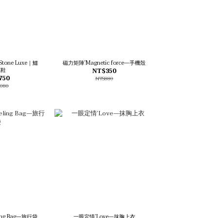
Stone Luxe｜鱷
磁力矩陣’Magnetic force—手機殼
拖鞋
NT$350
750
NT$880
,080
ing Bag—旅行袋
一眼定情’Love—抹胸上衣