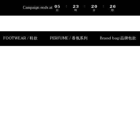
1
6
3
4
3
1
3
6
0
5
2
3
2
0
2
5
:
:
:
Campaign ends at
日
時
分
秒
4
1
2
1
1
4
3
0
1
0
0
3
2
0
2
1
1
0
0
FOOTWEAR / 鞋款
PERFUME / 香氛系列
Brand bag/品牌包款