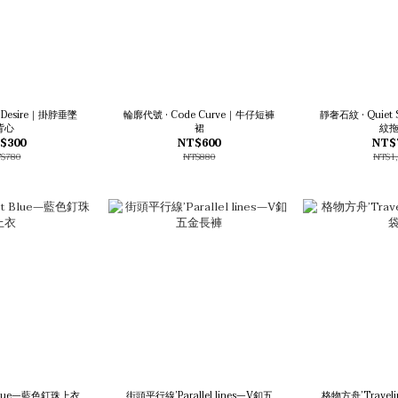
t Desire｜掛脖垂墜
輪廓代號 • Code Curve｜牛仔短褲
靜奢石紋 • Quiet 
背心
裙
紋
$300
NT$600
NT$
$780
NT$880
NT$1
 Blue—藍色釘珠上衣
街頭平行線’Parallel lines—V釦五
格物方舟’Travel